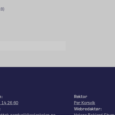
28)
n:
Rektor
 14 26 60
Per Korsvik
:
Webredaktør: