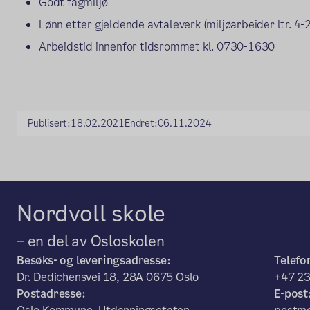
Godt fagmiljø
Lønn etter gjeldende avtaleverk (miljøarbeider ltr. 4-
Arbeidstid innenfor tidsrommet kl. 0730-1630
Publisert:
18.02.2021
Endret:
06.11.2024
Nordvoll skole
– en del av Osloskolen
Besøks- og leveringsadresse:
Telefo
Dr. Dedichensvei 18, 28A 0675 Oslo
+47 23
Postadresse:
E-post