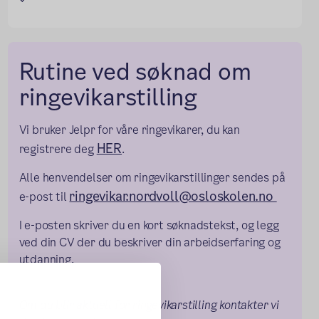
Rutine ved søknad om
ringevikarstilling
Vi bruker Jelpr for våre ringevikarer, du kan
HER
registrere deg
.
Alle henvendelser om ringevikarstillinger sendes på
ringevikar.nordvoll@osloskolen.no
e-post til
I e-posten skriver du en kort søknadstekst, og legg
ved din CV der du beskriver din arbeidserfaring og
utdanning.
Om du blir aktuell for ringevikarstilling kontakter vi