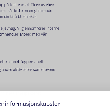
pp på kort varsel. Flere av våre
arer, så dette en en glimrende
 sin til å bli en ekte
be jevnlig. Vi gjennomfører interne
m omhandler arbeid med vår
 eller annet fagpersonell
og andre aktiviteter som elevene
enfor autismespekteret
e atferd
er informasjonskapsler
get