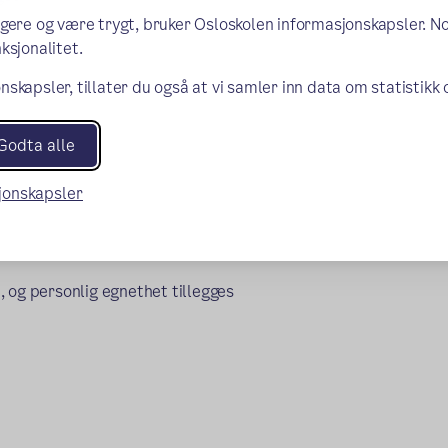
ngere og være trygt, bruker Osloskolen informasjonskapsler. N
ksjonalitet.
nskapsler, tillater du også at vi samler inn data om statistikk
Godta alle
sjonskapsler
 og personlig egnethet tillegges