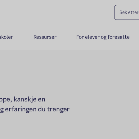
skolen
Ressurser
For elever og foresatte
ppe, kanskje en
eg erfaringen du trenger