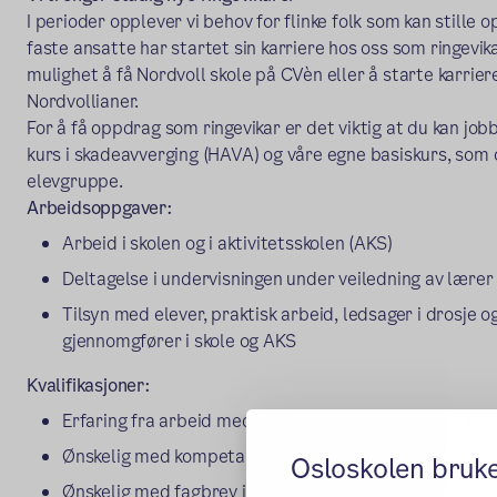
I perioder opplever vi behov for flinke folk som kan stille o
faste ansatte har startet sin karriere hos oss som ringevik
mulighet å få Nordvoll skole på CVèn eller å starte karrieren
Nordvollianer.
For å få oppdrag som ringevikar er det viktig at du kan job
kurs i skadeavverging (HAVA) og våre egne basiskurs, so
elevgruppe.
Arbeidsoppgaver:
Arbeid i skolen og i aktivitetsskolen (AKS)
Deltagelse i undervisningen under veiledning av lærer
Tilsyn med elever, praktisk arbeid, ledsager i drosje 
gjennomgfører i skole og AKS
Kvalifikasjoner:
Erfaring fra arbeid med mennesker med diagnose inn
Ønskelig med kompetanse i håndtering av utfordrend
Osloskolen bruk
Ønskelig med fagbrev i barne- og ungdomsarbeiderfa