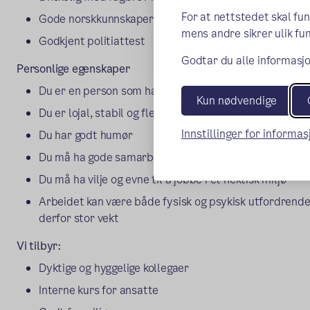
For at nettstedet skal fu
Gode norskkunnskaper
mens andre sikrer ulik fun
Godkjent politiattest
Godtar du alle informasjo
Personlige egenskaper
Du er en person som har evnen til å vise omsorg
Kun nødvendige
Du er lojal, stabil og fleksibel
Innstillinger for informa
Du har godt humør
Du må ha gode samarbeidsevner
Du må ha vilje og evne til å jobbe i et hektisk miljø
Arbeidet kan være både fysisk og psykisk utfordrende,
derfor stor vekt
Vi tilbyr:
Dyktige og hyggelige kollegaer
Interne kurs for ansatte