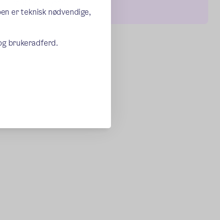
deg for en prat.
oen er teknisk nødvendige,
 og brukeradferd.