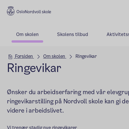
Nordvoll skole
Om skolen
Skolens tilbud
Aktivitets
Hovedseksjon
Forsiden
Om skolen
Ringevikar
Ringevikar
Ønsker du arbeidserfaring med vår elevgru
ringevikarstilling på Nordvoll skole kan gi d
videre i arbeidslivet.
Vi trenger stadig nye ringevikarer