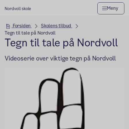
Meny
Nordvoll skole
Hovedseksjon
Forsiden
Skolens tilbud
Tegn til tale på Nordvoll
Tegn til tale på Nordvoll
Videoserie over viktige tegn på Nordvoll