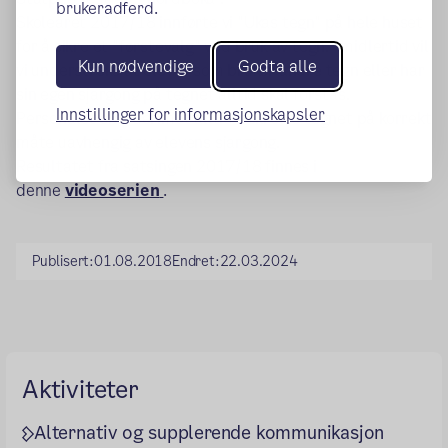
brukeradferd.
Skoleåret 2017/18 innførte vi "Ukas tegn" på hele huset
for å sikre et "førstevalg" ved bruk av tegn. Imidlertid vil
Kun nødvendige
Godta alle
vi understreke at elever som bruker andre tegn eller har
sin egen sjargong på tegnet alltid skal forstås.
Innstillinger for informasjonskapsler
Personalet skal derimot alltid bekrefte tegnet på korrekt
måte uavhengig av elevens sjargong.
Resultatet fra satsingen 2017/18 finnes i
denne
videoserien
.
Publisert:
01.08.2018
Endret:
22.03.2024
Aktiviteter
Alternativ og supplerende kommunikasjon